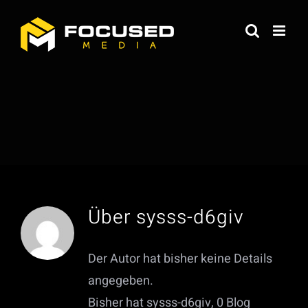
Zum
Inhalt
springen
Über
sysss-d6giv
Der Autor hat bisher keine Details
angegeben.
Bisher hat sysss-d6giv, 0 Blog